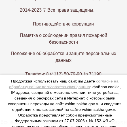
2014-2023 © Все права защищены.
Противодействие коррупции
Памятка о соблюдении правил пожарной
безопасности
Положение об обработке и защите персональных
данных
Телефон: 8 (4112) 50-79-90, ip 71190
Продолжая использовать наш сайт, вы даёте
согласие на
Электронная почта: vshim@gov14.ru
обработку ваших пользовательских данных
: файлов cookie,
IP адреса, сведений о местоположении, типе устройства,
677000, г. Якутск, пр. Ленина 1, этаж 9-12
сведения о ресурсах сети в Интернет, с которых были
совершены переходы на сайт vshim.sakha.gov.ru и сведения
о действиях пользователей на сайте vshim.sakha.gov.ru.
Обработка представляет собой предусмотренные
Федеральным законом от 27.07.2006 г. № 152-ФЗ «О
Вся информация представлена в ознакомительных целях и
персональных данных» обзор, запись, систематизацию,