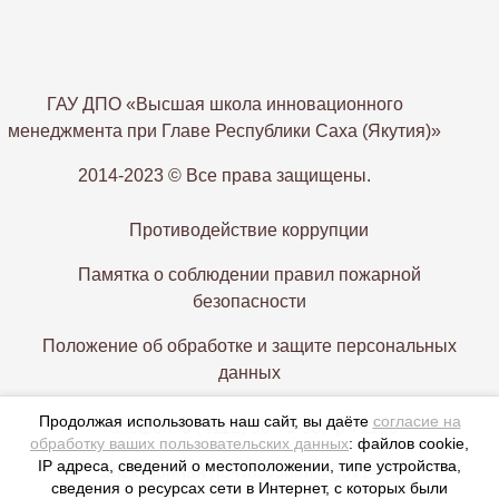
ГАУ ДПО «Высшая школа инновационного
менеджмента при Главе Республики Саха (Якутия)»
2014-2023 © Все права защищены.
Противодействие коррупции
Памятка о соблюдении правил пожарной
безопасности
Положение об обработке и защите персональных
данных
Продолжая использовать наш сайт, вы даёте
согласие на
Телефон: 8 (4112) 50-79-90, ip 71190
обработку ваших пользовательских данных
: файлов cookie,
IP адреса, сведений о местоположении, типе устройства,
Электронная почта: vshim@gov14.ru
сведения о ресурсах сети в Интернет, с которых были