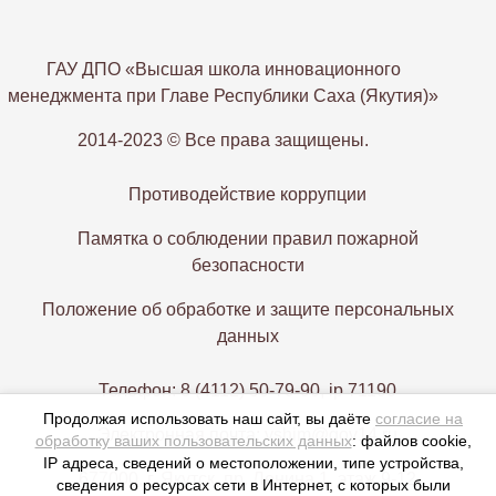
ГАУ ДПО «Высшая школа инновационного
менеджмента при Главе Республики Саха (Якутия)»
2014-2023 © Все права защищены.
Противодействие коррупции
Памятка о соблюдении правил пожарной
безопасности
Положение об обработке и защите персональных
данных
Телефон: 8 (4112) 50-79-90, ip 71190
Продолжая использовать наш сайт, вы даёте
согласие на
Электронная почта: vshim@gov14.ru
обработку ваших пользовательских данных
: файлов cookie,
IP адреса, сведений о местоположении, типе устройства,
677000, г. Якутск, пр. Ленина 1, этаж 9-12
сведения о ресурсах сети в Интернет, с которых были