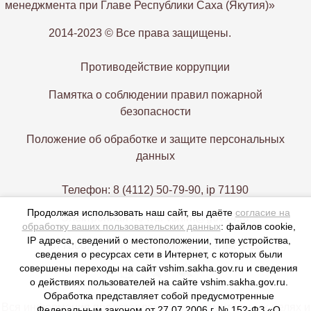
менеджмента при Главе Республики Саха (Якутия)»
2014-2023 © Все права защищены.
Противодействие коррупции
Памятка о соблюдении правил пожарной
безопасности
Положение об обработке и защите персональных
данных
Телефон: 8 (4112) 50-79-90, ip 71190
Продолжая использовать наш сайт, вы даёте
согласие на
Электронная почта: vshim@gov14.ru
обработку ваших пользовательских данных
: файлов cookie,
IP адреса, сведений о местоположении, типе устройства,
677000, г. Якутск, пр. Ленина 1, этаж 9-12
сведения о ресурсах сети в Интернет, с которых были
совершены переходы на сайт vshim.sakha.gov.ru и сведения
о действиях пользователей на сайте vshim.sakha.gov.ru.
Обработка представляет собой предусмотренные
Вся информация представлена в ознакомительных целях и
Федеральным законом от 27.07.2006 г. № 152-ФЗ «О