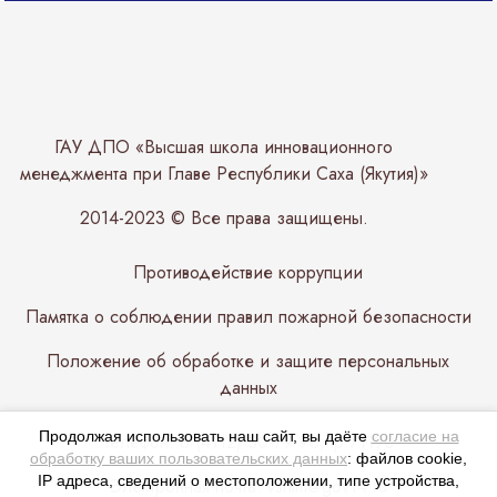
ГАУ ДПО «Высшая школа инновационного
менеджмента при Главе Республики Саха (Якутия)»
2014-2023 © Все права защищены.
Противодействие коррупции
Памятка о соблюдении правил пожарной безопасности
Положение об обработке и защите персональных
данных
Продолжая использовать наш сайт, вы даёте
согласие на
Телефон: 8 (4112) 50-79-90, ip 71190
обработку ваших пользовательских данных
: файлов cookie,
IP адреса, сведений о местоположении, типе устройства,
Электронная почта: vshim@gov14.ru