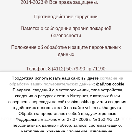
2014-2023 © Все права защищены.
Противодействие коррупции
Памятка о соблюдении правил пожарной
безопасности
Положение об обработке и защите персональных
данных
Телефон: 8 (4112) 50-79-90, ip 71190
Продолжая использовать наш сайт, вы даёте
согласие на
Электронная почта: vshim@gov14.ru
обработку ваших пользовательских данных
: файлов cookie,
IP адреса, сведений о местоположении, типе устройства,
677000, г. Якутск, пр. Ленина 1, этаж 9-12
сведения о ресурсах сети в Интернет, с которых были
совершены переходы на сайт vshim.sakha.gov.ru и сведения
о действиях пользователей на сайте vshim.sakha.gov.ru.
Обработка представляет собой предусмотренные
Вся информация представлена в ознакомительных целях и
Федеральным законом от 27.07.2006 г. № 152-ФЗ «О
персональных данных» обзор, запись, систематизацию,
не является публичной офертой,
накопление, хранение, уточнение, извлечение,