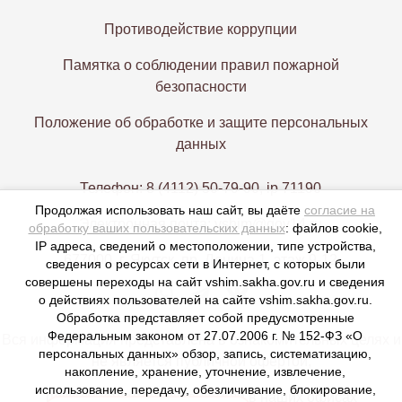
Противодействие коррупции
Памятка о соблюдении правил пожарной
безопасности
Положение об обработке и защите персональных
данных
Телефон: 8 (4112) 50-79-90, ip 71190
Продолжая использовать наш сайт, вы даёте
согласие на
Электронная почта: vshim@gov14.ru
обработку ваших пользовательских данных
: файлов cookie,
IP адреса, сведений о местоположении, типе устройства,
677000, г. Якутск, пр. Ленина 1, этаж 9-12
сведения о ресурсах сети в Интернет, с которых были
совершены переходы на сайт vshim.sakha.gov.ru и сведения
о действиях пользователей на сайте vshim.sakha.gov.ru.
Обработка представляет собой предусмотренные
Федеральным законом от 27.07.2006 г. № 152-ФЗ «О
Вся информация представлена в ознакомительных целях и
персональных данных» обзор, запись, систематизацию,
не является публичной офертой,
накопление, хранение, уточнение, извлечение,
использование, передачу, обезличивание, блокирование,
пожалуйста уточняйте детали в наших офисах