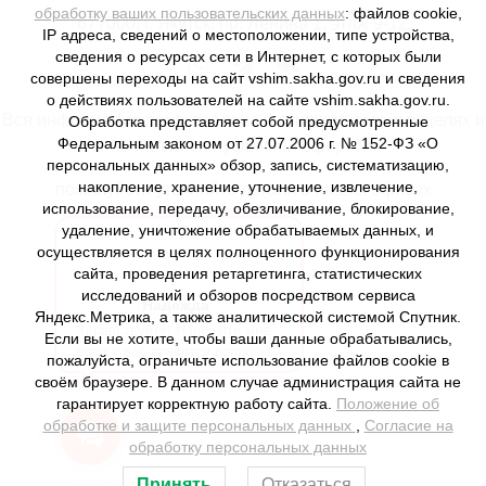
обработку ваших пользовательских данных
: файлов cookie,
677000, г. Якутск, пр. Ленина 1, этаж 9-12
IP адреса, сведений о местоположении, типе устройства,
сведения о ресурсах сети в Интернет, с которых были
совершены переходы на сайт vshim.sakha.gov.ru и сведения
о действиях пользователей на сайте vshim.sakha.gov.ru.
Вся информация представлена в ознакомительных целях и
Обработка представляет собой предусмотренные
Федеральным законом от 27.07.2006 г. № 152-ФЗ «О
не является публичной офертой,
персональных данных» обзор, запись, систематизацию,
накопление, хранение, уточнение, извлечение,
пожалуйста уточняйте детали в наших офисах
использование, передачу, обезличивание, блокирование,
удаление, уничтожение обрабатываемых данных, и
осуществляется в целях полноценного функционирования
сайта, проведения ретаргетинга, статистических
исследований и обзоров посредством сервиса
Надежда
Яндекс.Метрика, а также аналитической системой Спутник.
Здравствуйте! Напишите мне,
Если вы не хотите, чтобы ваши данные обрабатывались,
если у вас появятся вопросы.
пожалуйста, ограничьте использование файлов cookie в
своём браузере. В данном случае администрация сайта не
гарантирует корректную работу сайта.
Положение об
обработке и защите персональных данных
,
Согласие на
обработку персональных данных
Принять
Отказаться