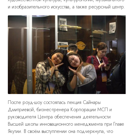
и изобразительного искусства, а также ресурсный центр.
После роуд-шоу состоялась лекция
Сайнары
Дмитриевой
,
бизнес-тренера Корпорации МСП и
руководителя Центра обеспечения деятельности
Высшей школы инновационного менеджмента при Главе
Якутии.
В своём выступлении она подчеркнула, что