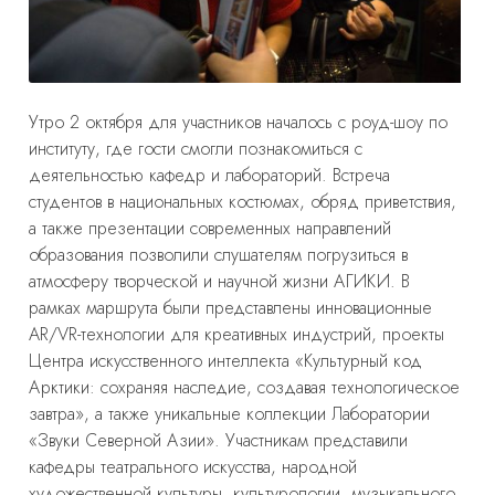
Утро
2 октября
для участников началось с роуд-шоу по
институту, где гости смогли познакомиться с
деятельностью кафедр и лабораторий. Встреча
студентов в национальных костюмах, обряд приветствия,
а также презентации современных направлений
образования позволили слушателям погрузиться в
атмосферу творческой и научной жизни АГИКИ. В
рамках маршрута были представлены инновационные
AR/VR-технологии для креативных индустрий, проекты
Центра искусственного интеллекта «Культурный код
Арктики: сохраняя наследие, создавая технологическое
завтра», а также уникальные коллекции Лаборатории
«Звуки Северной Азии». Участникам представили
кафедры театрального искусства, народной
художественной культуры, культурологии, музыкального