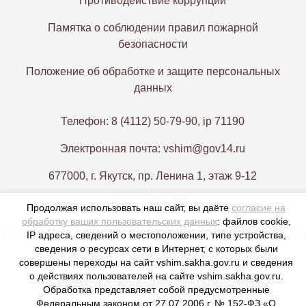
Противодействие коррупции
Памятка о соблюдении правил пожарной
безопасности
Положение об обработке и защите персональных
данных
Телефон: 8 (4112) 50-79-90, ip 71190
Электронная почта: vshim@gov14.ru
677000, г. Якутск, пр. Ленина 1, этаж 9-12
Продолжая использовать наш сайт, вы даёте
согласие на
обработку ваших пользовательских данных
: файлов cookie,
IP адреса, сведений о местоположении, типе устройства,
Вся информация представлена в ознакомительных целях и
сведения о ресурсах сети в Интернет, с которых были
не является публичной офертой,
совершены переходы на сайт vshim.sakha.gov.ru и сведения
о действиях пользователей на сайте vshim.sakha.gov.ru.
пожалуйста уточняйте детали в наших офисах
Обработка представляет собой предусмотренные
Федеральным законом от 27.07.2006 г. № 152-ФЗ «О