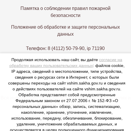
Памятка о соблюдении правил пожарной
безопасности
Положение об обработке и защите персональных
данных
Телефон: 8 (4112) 50-79-90, ip 71190
Продолжая использовать наш сайт, вы даёте
согласие на
Электронная почта: vshim@gov14.ru
обработку ваших пользовательских данных
: файлов cookie,
IP адреса, сведений о местоположении, типе устройства,
677000, г. Якутск, пр. Ленина 1, этаж 9-12
сведения о ресурсах сети в Интернет, с которых были
совершены переходы на сайт vshim.sakha.gov.ru и сведения
о действиях пользователей на сайте vshim.sakha.gov.ru.
Обработка представляет собой предусмотренные
Вся информация представлена в ознакомительных целях и
Федеральным законом от 27.07.2006 г. № 152-ФЗ «О
не является публичной офертой,
персональных данных» обзор, запись, систематизацию,
накопление, хранение, уточнение, извлечение,
пожалуйста уточняйте детали в наших офисах
использование, передачу, обезличивание, блокирование,
удаление, уничтожение обрабатываемых данных, и
осуществляется в целях полноценного функционирования