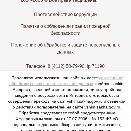
2014-2023 © Все права защищены.
Противодействие коррупции
Памятка о соблюдении правил пожарной
безопасности
Положение об обработке и защите персональных
данных
Телефон: 8 (4112) 50-79-90, ip 71190
Продолжая использовать наш сайт, вы даёте
согласие на
Электронная почта: vshim@gov14.ru
обработку ваших пользовательских данных
: файлов cookie,
IP адреса, сведений о местоположении, типе устройства,
677000, г. Якутск, пр. Ленина 1, этаж 9-12
сведения о ресурсах сети в Интернет, с которых были
совершены переходы на сайт vshim.sakha.gov.ru и сведения
о действиях пользователей на сайте vshim.sakha.gov.ru.
Обработка представляет собой предусмотренные
Вся информация представлена в ознакомительных целях и
Федеральным законом от 27.07.2006 г. № 152-ФЗ «О
не является публичной офертой,
персональных данных» обзор, запись, систематизацию,
накопление, хранение, уточнение, извлечение,