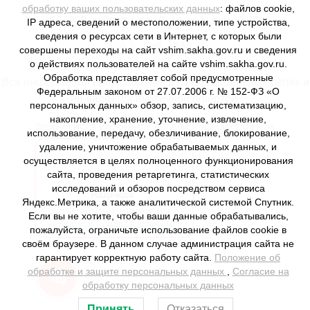
обработку ваших пользовательских данных
: файлов cookie,
677000, г. Якутск, пр. Ленина 1, этаж 9-12
IP адреса, сведений о местоположении, типе устройства,
сведения о ресурсах сети в Интернет, с которых были
совершены переходы на сайт vshim.sakha.gov.ru и сведения
о действиях пользователей на сайте vshim.sakha.gov.ru.
Обработка представляет собой предусмотренные
Вся информация представлена в ознакомительных целях и
Федеральным законом от 27.07.2006 г. № 152-ФЗ «О
не является публичной офертой,
персональных данных» обзор, запись, систематизацию,
накопление, хранение, уточнение, извлечение,
пожалуйста уточняйте детали в наших офисах
использование, передачу, обезличивание, блокирование,
удаление, уничтожение обрабатываемых данных, и
осуществляется в целях полноценного функционирования
сайта, проведения ретаргетинга, статистических
исследований и обзоров посредством сервиса
Надежда
Яндекс.Метрика, а также аналитической системой Спутник.
Здравствуйте! Напишите мне,
Если вы не хотите, чтобы ваши данные обрабатывались,
если у вас появятся вопросы.
пожалуйста, ограничьте использование файлов cookie в
своём браузере. В данном случае администрация сайта не
гарантирует корректную работу сайта.
Положение об
обработке и защите персональных данных
,
Согласие на
обработку персональных данных
Принять
Отказаться