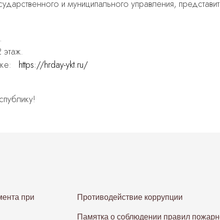
осударственного и муниципального управления, представи
.
 этаж.
лке:
https://hrday-ykt.ru/
спублику!
ента при
Противодействие коррупции
Памятка о соблюдении правил пожарн