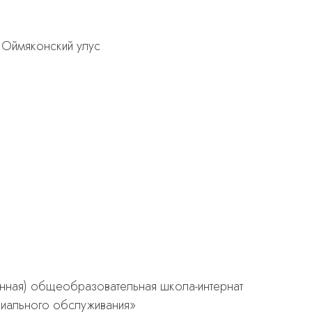
 Оймяконский улус
ионная) общеобразовательная школа-интернат
оциального обслуживания»