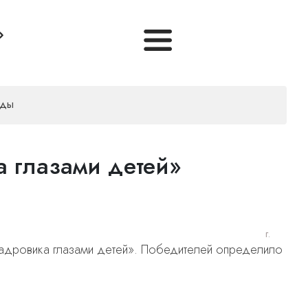
ады
 глазами детей»
г.
адровика глазами детей». Победителей определило