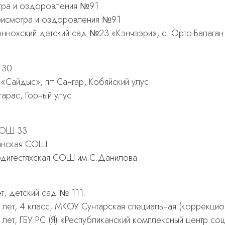
отра и оздоровления №91
присмотра и оздоровления №91
ннохский детский сад №23 «Кэнчээри», с. Орто-Балаган
 30
айдыс», пгт Сангар, Кобяйский улус
арас, Горный улус
 СОШ 33
ганская СОШ
ердигестяхская СОШ им.С.Данилова
т, детский сад № 111.
 10 лет, 4 класс, МКОУ Сунтарская специальная (коррекц
11 лет, ГБУ РС (Я) «Республиканский комплексный центр с