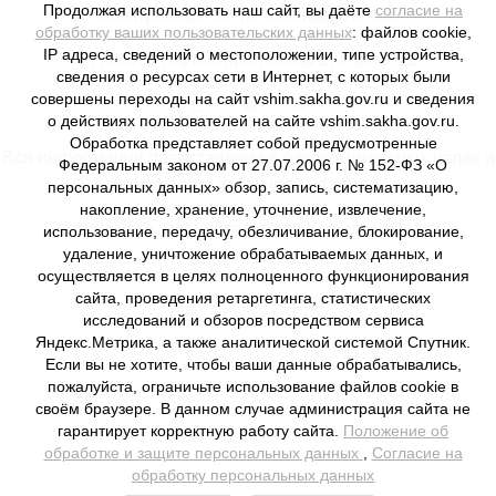
Продолжая использовать наш сайт, вы даёте
согласие на
Электронная почта: vshim@gov14.ru
обработку ваших пользовательских данных
: файлов cookie,
IP адреса, сведений о местоположении, типе устройства,
677000, г. Якутск, пр. Ленина 1, этаж 9-12
сведения о ресурсах сети в Интернет, с которых были
совершены переходы на сайт vshim.sakha.gov.ru и сведения
о действиях пользователей на сайте vshim.sakha.gov.ru.
Обработка представляет собой предусмотренные
Вся информация представлена в ознакомительных целях и
Федеральным законом от 27.07.2006 г. № 152-ФЗ «О
не является публичной офертой,
персональных данных» обзор, запись, систематизацию,
накопление, хранение, уточнение, извлечение,
пожалуйста уточняйте детали в наших офисах
использование, передачу, обезличивание, блокирование,
удаление, уничтожение обрабатываемых данных, и
осуществляется в целях полноценного функционирования
сайта, проведения ретаргетинга, статистических
исследований и обзоров посредством сервиса
Яндекс.Метрика, а также аналитической системой Спутник.
Если вы не хотите, чтобы ваши данные обрабатывались,
пожалуйста, ограничьте использование файлов cookie в
своём браузере. В данном случае администрация сайта не
гарантирует корректную работу сайта.
Положение об
обработке и защите персональных данных
,
Согласие на
обработку персональных данных