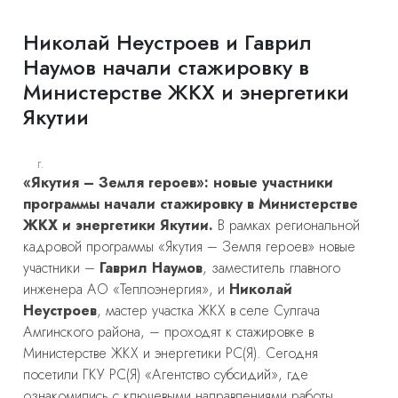
Николай Неустроев и Гаврил
Наумов начали стажировку в
Министерстве ЖКХ и энергетики
Якутии
г.
«Якутия – Земля героев»: новые участники
программы начали стажировку в Министерстве
ЖКХ и энергетики Якутии.
В рамках региональной
кадровой программы «Якутия – Земля героев» новые
участники –
Гаврил Наумов
, заместитель главного
инженера АО «Теплоэнергия», и
Николай
Неустроев
, мастер участка ЖКХ в селе Сулгача
Амгинского района, – проходят к стажировке в
Министерстве ЖКХ и энергетики РС(Я). Сегодня
посетили ГКУ РС(Я) «Агентство субсидий», где
ознакомились с ключевыми направлениями работы