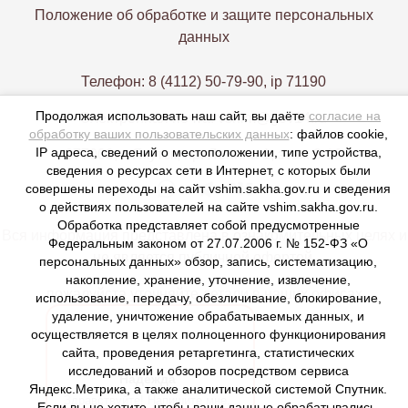
Положение об обработке и защите персональных
данных
Телефон: 8 (4112) 50-79-90, ip 71190
Продолжая использовать наш сайт, вы даёте
согласие на
Электронная почта: vshim@gov14.ru
обработку ваших пользовательских данных
: файлов cookie,
IP адреса, сведений о местоположении, типе устройства,
677000, г. Якутск, пр. Ленина 1, этаж 9-12
сведения о ресурсах сети в Интернет, с которых были
совершены переходы на сайт vshim.sakha.gov.ru и сведения
о действиях пользователей на сайте vshim.sakha.gov.ru.
Обработка представляет собой предусмотренные
Вся информация представлена в ознакомительных целях и
Федеральным законом от 27.07.2006 г. № 152-ФЗ «О
не является публичной офертой,
персональных данных» обзор, запись, систематизацию,
накопление, хранение, уточнение, извлечение,
пожалуйста уточняйте детали в наших офисах
использование, передачу, обезличивание, блокирование,
удаление, уничтожение обрабатываемых данных, и
осуществляется в целях полноценного функционирования
сайта, проведения ретаргетинга, статистических
исследований и обзоров посредством сервиса
Надежда
Яндекс.Метрика, а также аналитической системой Спутник.
Здравствуйте! Напишите мне,
Если вы не хотите, чтобы ваши данные обрабатывались,