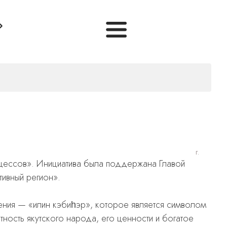
г.
цессов». Инициатива была поддержана Главой
тивный регион».
ния — «илин кэбиһэр», которое является символом
ность якутского народа, его ценности и богатое